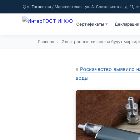
м. Таганская / Марксистская, ул. А. Солженицына, д. 11, ст
Сертификаты
Декларации
Главная
›
Электронные сигареты будут маркиро
«
Роскачество выявило 
воды