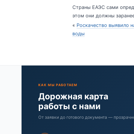
Страны ЕАЭС сами опред
этом они должны заране
«
Роскачество выявило 
воды
КАК МЫ РАБОТАЕМ
Дорожная карта
работы с нами
От заявки до готового документа — прозрачно