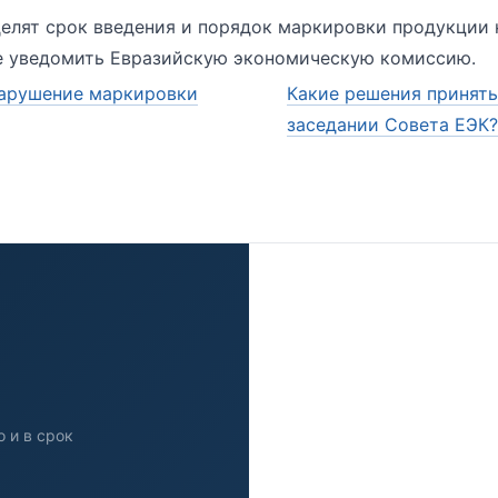
елят срок введения и порядок маркировки продукции 
е уведомить Евразийскую экономическую комиссию.
нарушение маркировки
Какие решения принят
заседании Совета ЕЭК
 и в срок