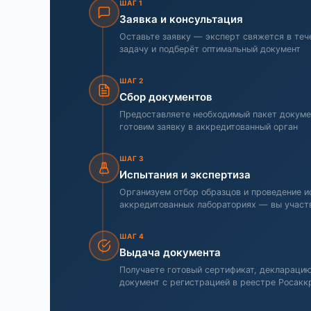
ШАГ 1
Заявка и консультация
Оставьте заявку — эксперт свяжется в тече
задачу и подберёт оптимальный документ
ШАГ 2
Сбор документов
Предоставляете необходимый пакет докуме
готовим заявку в аккредитованный орган
ШАГ 3
Испытания и экспертиза
Организуем отбор образцов и проведение и
аккредитованных лабораториях — вы участ
ШАГ 4
Выдача документа
Получаете готовый сертификат, деклараци
документ с регистрацией в реестре Росакк