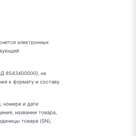
снется электронных
твующий
ЭД 8543400000), на
ния к формату и составу
, номере и дате
ения, названии товара,
единицы товара (SN),