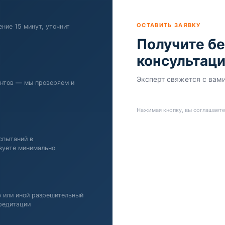
ОСТАВИТЬ ЗАЯВКУ
ние 15 минут, уточнит
Получите б
консультац
Эксперт свяжется с вами
нтов — мы проверяем и
Нажимая кнопку, вы соглашаете
спытаний в
вуете минимально
ю или иной разрешительный
редитации