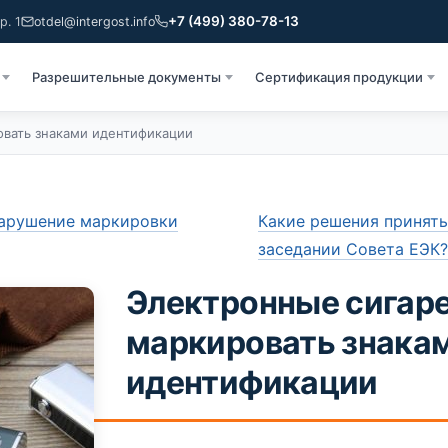
+7 (499) 380-78-13
р. 1
otdel@intergost.info
Разрешительные документы
Сертификация продукции
вать знаками идентификации
нарушение маркировки
Какие решения принят
заседании Совета ЕЭК
Электронные сигар
маркировать знака
идентификации