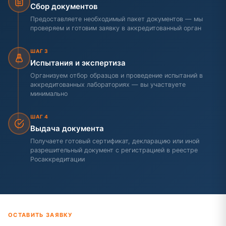
Сбор документов
Предоставляете необходимый пакет документов — мы
проверяем и готовим заявку в аккредитованный орган
ШАГ 3
Испытания и экспертиза
Организуем отбор образцов и проведение испытаний в
аккредитованных лабораториях — вы участвуете
минимально
ШАГ 4
Выдача документа
Получаете готовый сертификат, декларацию или иной
разрешительный документ с регистрацией в реестре
Росаккредитации
ОСТАВИТЬ ЗАЯВКУ