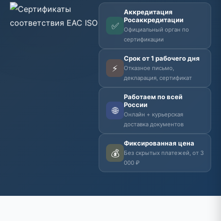
Аккредитация
Росаккредитации
✅
Официальный орган по
сертификации
Срок от 1 рабочего дня
⚡
Отказное письмо,
декларация, сертификат
Работаем по всей
России
🌐
Онлайн + курьерская
доставка документов
Фиксированная цена
💰
Без скрытых платежей, от 3
000 ₽