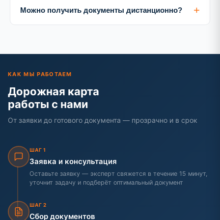
производителями, так и с импортёрами. Помогаем
+
Можно получить документы дистанционно?
адаптировать зарубежную документацию под
требования РФ и ЕАЭС.
Да, большинство вопросов решается онлайн.
Готовые документы доставляем курьером по всей
России.
КАК МЫ РАБОТАЕМ
Дорожная карта
работы с нами
От заявки до готового документа — прозрачно и в срок
ШАГ 1
Заявка и консультация
Оставьте заявку — эксперт свяжется в течение 15 минут,
уточнит задачу и подберёт оптимальный документ
ШАГ 2
Сбор документов