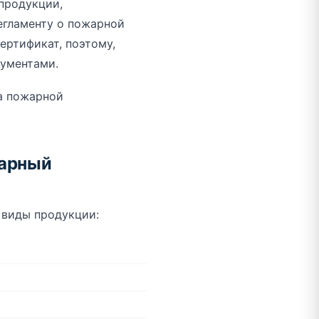
продукции,
егламенту о пожарной
ертификат, поэтому,
кументами.
а пожарной
жарный
 виды продукции: