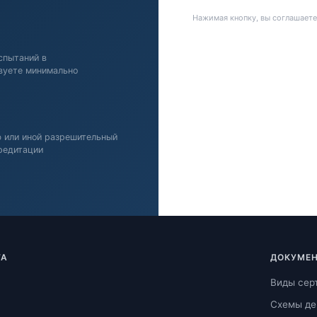
Нажимая кнопку, вы соглашаете
спытаний в
вуете минимально
ю или иной разрешительный
редитации
ТА
ДОКУМЕН
Виды сер
Схемы де