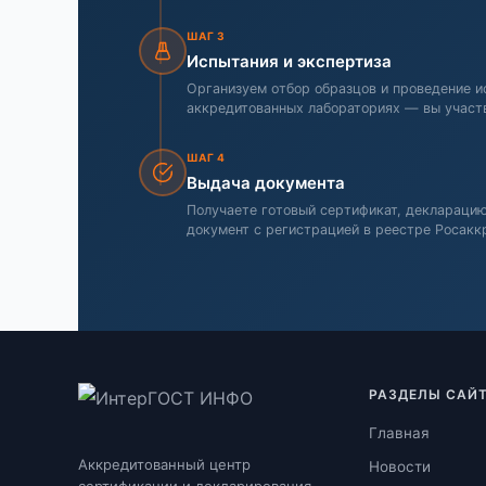
ШАГ 3
Испытания и экспертиза
Организуем отбор образцов и проведение и
аккредитованных лабораториях — вы участ
ШАГ 4
Выдача документа
Получаете готовый сертификат, деклараци
документ с регистрацией в реестре Росакк
РАЗДЕЛЫ САЙ
Главная
Аккредитованный центр
Новости